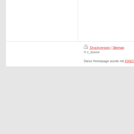
Druckversion
|
Sitemap
© c_busse
Diese Homepage wurde mit
IONOS