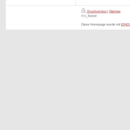
Druckversion
|
Sitemap
© c_busse
Diese Homepage wurde mit
IONOS