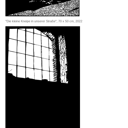
"Die kleine Kneipe in unserer Straße", 70 x 50 cm, 2022