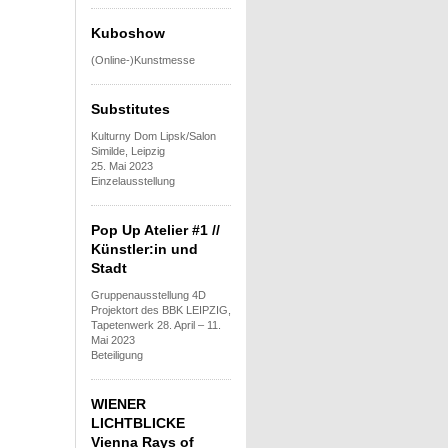
Kuboshow
(Online-)Kunstmesse
Substitutes
Kulturny Dom Lipsk/Salon
Similde, Leipzig
25. Mai 2023
Einzelausstellung
Pop Up Atelier #1 //
Künstler:in und
Stadt
Gruppenausstellung 4D
Projektort des BBK LEIPZIG,
Tapetenwerk 28. April – 11.
Mai 2023
Beteiligung
WIENER
LICHTBLICKE
Vienna Rays of