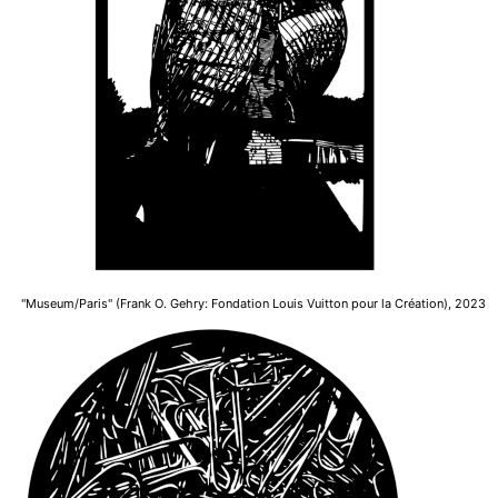
"Museum/Paris" (Frank O. Gehry: Fondation Louis Vuitton pour la Création), 2023