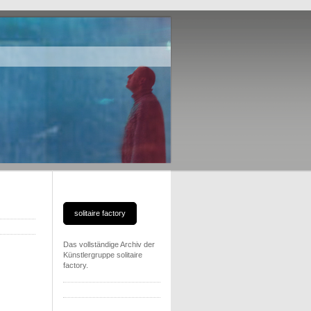
solitaire factory
Das vollständige Archiv der
Künstlergruppe solitaire
factory.