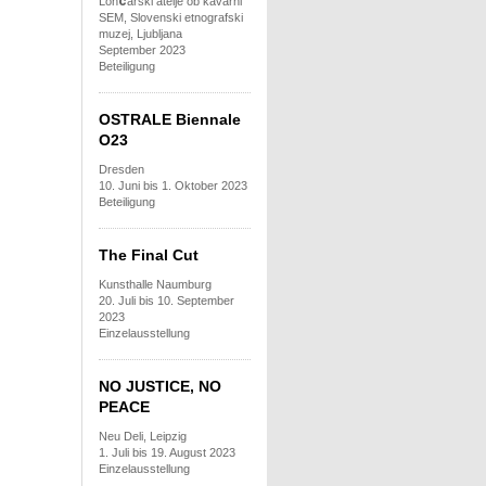
č
Lon
arski atelje ob kavarni
SEM, Slovenski etnografski
muzej, Ljubljana
September 2023
Beteiligung
OSTRALE Biennale
O23
Dresden
10. Juni bis 1. Oktober 2023
Beteiligung
The Final Cut
Kunsthalle Naumburg
20. Juli bis 10. September
2023
Einzelausstellung
NO JUSTICE, NO
PEACE
Neu Deli, Leipzig
1. Juli bis 19. August 2023
Einzelausstellung