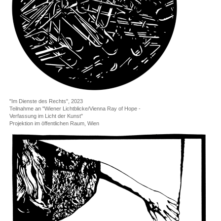
"Im Dienste des Rechts", 2023
Teilnahme an "Wiener Lichtblicke/Vienna Ray of Hope -
Verfassung im Licht der Kunst"
Projektion im öffentlichen Raum, Wien