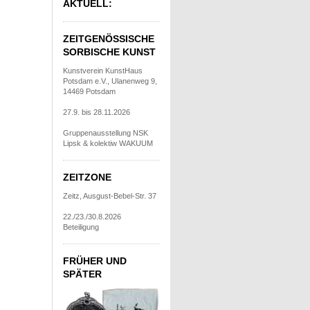
AKTUELL:
ZEITGENÖSSISCHE
SORBISCHE KUNST
Kunstverein KunstHaus
Potsdam e.V., Ulanenweg 9,
14469 Potsdam
27.9. bis 28.11.2026
Gruppenausstellung NSK
Lipsk & kolektiw WAKUUM
ZEITZONE
Zeitz, Ausgust-Bebel-Str. 37
22./23./30.8.2026
Beteiligung
FRÜHER UND
SPÄTER