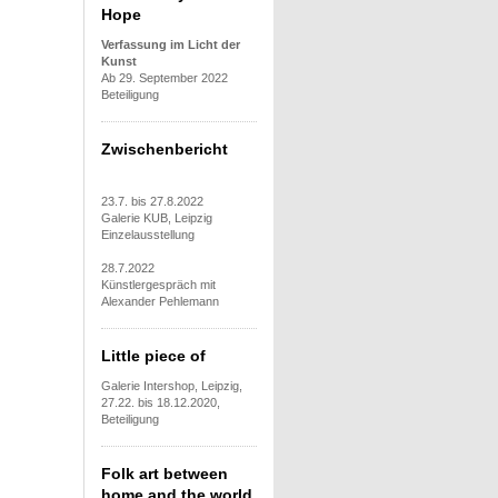
Hope
Verfassung im Licht der
Kunst
Ab 29. September 2022
Beteiligung
Zwischenbericht
23.7. bis 27.8.2022
Galerie KUB, Leipzig
Einzelausstellung
28.7.2022
Künstlergespräch mit
Alexander Pehlemann
Little piece of
Galerie Intershop, Leipzig,
27.22. bis 18.12.2020,
Beteiligung
Folk art between
home and the world