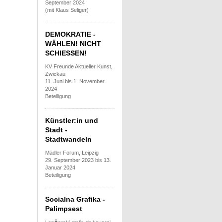
September 2024
(mit Klaus Seliger)
DEMOKRATIE -
WÄHLEN! NICHT
SCHIESSEN!
KV Freunde Aktueller Kunst,
Zwickau
11. Juni bis 1. November
2024
Beteiligung
Künstler:in und
Stadt -
Stadtwandeln
Mädler Forum, Leipzig
29. September 2023 bis 13.
Januar 2024
Beteiligung
Socialna Grafika -
Palimpsest